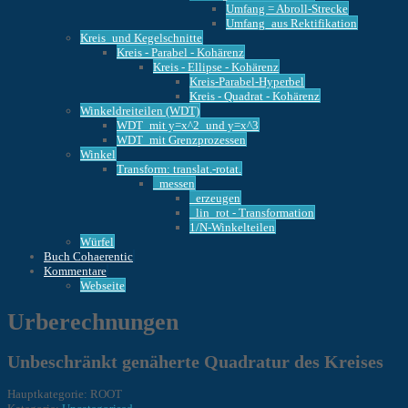
Umfang = Abroll-Strecke
Umfang_aus Rektifikation
Kreis_und Kegelschnitte
Kreis - Parabel - Kohärenz
Kreis - Ellipse - Kohärenz
Kreis-Parabel-Hyperbel
Kreis - Quadrat - Kohärenz
Winkeldreiteilen (WDT)
WDT_mit y=x^2_und y=x^3
WDT_mit Grenzprozessen
Winkel
Transform: translat.-rotat.
_messen
_erzeugen
_lin_rot - Transformation
1/N-Winkelteilen
Würfel
Buch Cohaerentic
Kommentare
Webseite
Urberechnungen
Unbeschränkt genäherte Quadratur des Kreises
Hauptkategorie: ROOT