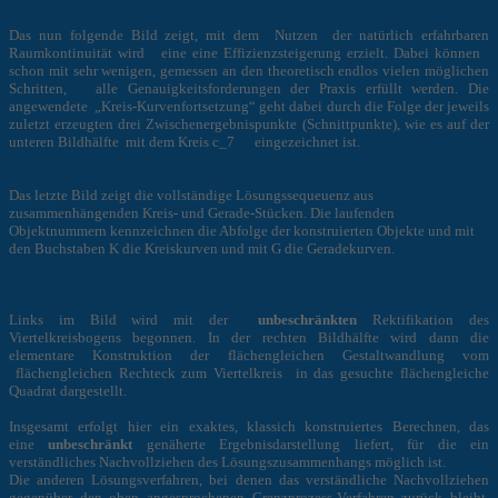
Das nun folgende Bild zeigt, mit dem Nutzen der natürlich erfahrbaren
Raumkontinuität wird eine eine Effizienzsteigerung erzielt. Dabei können
schon mit sehr wenigen, gemessen an den theoretisch endlos vielen möglichen
Schritten, alle Genauigkeitsforderungen der Praxis erfüllt werden. Die
angewendete „Kreis-Kurvenfortsetzung“ geht dabei durch die Folge der jeweils
zuletzt erzeugten drei Zwischenergebnispunkte (Schnittpunkte), wie es auf der
unteren Bildhälfte mit dem Kreis c_7 eingezeichnet ist.
Das letzte Bild zeigt die vollständige Lösungssequeuenz aus
zusammenhängenden Kreis- und Gerade-Stücken. Die laufenden
Objektnummern kennzeichnen die Abfolge der konstruierten Objekte und mit
den Buchstaben K die Kreiskurven und mit G die Geradekurven.
Links im Bild wird mit der
unbeschränkten
Rektifikation des
Viertelkreisbogens begonnen. In der rechten Bildhälfte wird dann die
elementare Konstruktion der flächengleichen Gestaltwandlung vom
flächengleichen Rechteck zum Viertelkreis in das gesuchte flächengleiche
Quadrat dargestellt.
Insgesamt erfolgt hier ein exaktes, klassich konstruiertes Berechnen, das
eine
unbeschränkt
genäherte Ergebnisdarstellung liefert, für die ein
verständliches Nachvollziehen des Lösungszusammenhangs möglich ist.
Die anderen Lösungsverfahren, bei denen das verständliche Nachvollziehen
gegenüber den oben angesprochenen Grenzprozess-Verfahren zurück bleibt,