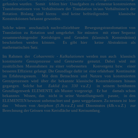
gefunden wurden. Somit fehlen hier Uraufgaben zu elementar konstruierten
Transformationen von Verhältnissen der Translation in/aus Verhältnisse/n der
Rotation. Bislang sind hierzu sind keine befriedigenden klassische
Konstruktionen bekannt geworden.
Solche wären anschaulich nachvollziehbare Bewegungstransfomation von
Translation zu Rotation und umgekehrt. Sie müssten mit einer Sequenz
zusammenhängender Kreisbögen und Geraden (klassisch Konstruktion)
beschrieben werden können. Es gibt hier keine Abstraktion als
mathematischen Satz.
Im Rahmen der
Cohaerentic - Kalkulationen
werden nun auch klassisch
konstruierte Grenzprozesse und Grenzwerte genutzt. Dabei wird mit
zusätzlichen Massnahmen zu einer verbesserten Konvergenz bzw. einer
besseren Effizienz gelangt. Die Grundlage dafür ist eine erfahrbare Kontinuität
im Erfahrungsraum. Mit dem Betrachten und Nutzen von konstruierten
Grenzprozessen wird über die bekannte klassische Konstruktionen hinaus
gegangen. Solche hat
Euklid (ca. 330 v.u.Z.)
in seinem berühmten
Grundlagenwerk ELEMENTE als Muster vorgezeigt. Er hat damals schon
bekanntes Wissen, das nicht in seine Vorstellungswelt passte, in den
ELEMENTEN bewusst unbetrachtet und ganz weggelassen. Zu nennen ist hier
das Wissen von
Antiphon (5.Jh.v.u.Z.)
und Dinostratos (4Jh.v.u.Z.) zur
Berechnung der Grössen von Kreisfläche und Kreisumfang.