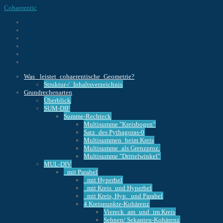
Cohaerentic
Was _leistet_cohaerentische_Geometrie?
Struktur-/_Inhaltsverzeichnis
Grundrechenarten
Überblick
SUM-DIF
Summe-Rechteck
Multisumme "Kreisbogen"
Satz_des Pythagoras-0
Multisummen_beim Kreis
Multisumme_als Grenzproz.
Multisumme "Drittelwinkel"
MUL-DIV
_mit Parabel
_mit Hyperbel
_mit Kreis_und Hyperbel
_mit Kreis, Hyp._und Parabel
4 Kreispunkte-Kohärenz
Viereck_am_und_im Kreis
Sehnen/ Sekanten-Kohärenz