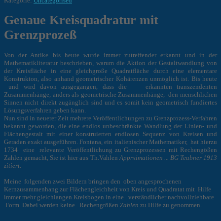
Kategorie:
Uncategorised
Genaue Kreisquadratur mit
Grenzprozeß
Von der Antike bis heute wurde immer zutreffender erkannt und in der
Mathematikliteratur beschrieben, warum die Aktion der Gestaltwandlung von
der Kreisfläche in eine gleichgroße Quadratfläche durch eine elementare
Konstrukton, also anhand geometrischer Kohärenzen unmöglich ist. Bis heute
und wird davon ausgegangen, dass die erkannten transzendenten
Zusammenhänge, anders als geometrische Zusammenhänge, den menschlichen
Sinnen nicht direkt zugänglich sind und es somit kein geometrisch fundiertes
Lösungsverfahren geben kann.
Nun sind in neuerer Zeit mehrere Veröffentlichungen zu Grenzprozess-Verfahren
bekannt geworden, die eine endlos unbeschränkte Wandlung der Linien- und
Flächengestalt mit einer konstruierten endlosen Sequenz von Kreisen und
Geraden exakt ausgeführen. Fontana, ein italienischer Mathematiker, hat hierzu
1734 eine relevante Veröffentlichung zu Grenzprozessen mit Rechengößen
Zahlen gemacht, Sie ist hier aus Th.Vahlen
Apprximationen ... BG Teubner 1913
zitiert.
Meine folgenden zwei Bildern bringen den oben angesprochenen
Kernzusammenhang zur Flächengleichheit von Kreis und Quadratat mit Hilfe
immer mehr gleichlangen Kreisbogen in eine verständlicher nachvollziehbare
Form. Dabei werden keine Rechengrößen
Zahlen
zu Hilfe zu genommen.