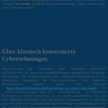
erzeugen
beschränkt
genäherte Ergebnisdarstellungen. Diese können nicht
weiter verbessert werden.
Über klassisch konstruierte
Urberechnungen
Urberechnungen der
Cohaerentic
lösen Uraufgaben anschaulich
nachvollziehbar als Sequenzen zusammenhängend gezeichneten Kreisbögen
und Geraden. Die Sequenz realisiert eine klassische Konstruktion. Zu den
elementaren Uraufgaben der Rechenoperationen sind klassische
Konstruktionen bekannt. Solche zeigt Wikipedia
(
https://de.wikipedia.org/wiki/Konstruktion_mit_Zirkel_und_Lineal
).
Bei
vielen Urberechnungen wird der
Zusammenhang der beteiligten
Rechengrössen verbal beschrieben, oft
mit einem mathematischen Satz,
wie
dem
Höhensatz des Euklid
, oder dem
Satz des Pythagoras
usw. Es gibt aber
auch eine Reihe von Uraufgaben mit Zusammenhängen im Erfahrungsraum, für
die bis heute kein solch elementar beschreibbaren Lösungszusammenhänge