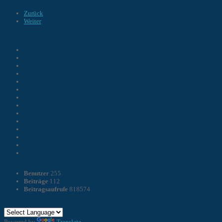
Zurück
Weiter
Pix
Statistik
Benutzer
255
Beiträge
112
Beitragsaufrufe
818574
Sprache
Powered by
Translate