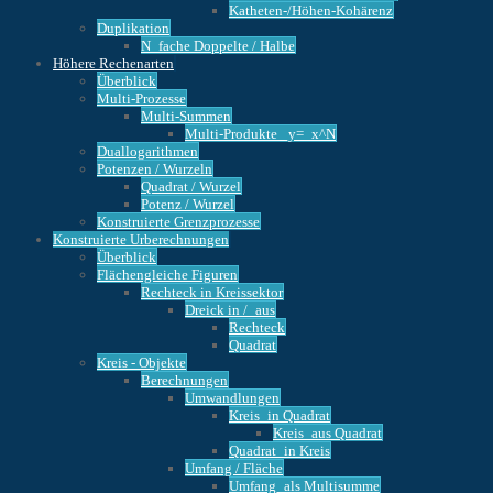
Katheten-/Höhen-Kohärenz
Duplikation
N_fache Doppelte / Halbe
Höhere Rechenarten
Überblick
Multi-Prozesse
Multi-Summen
Multi-Produkte _y=_x^N
Duallogarithmen
Potenzen / Wurzeln
Quadrat / Wurzel
Potenz / Wurzel
Konstruierte Grenzprozesse
Konstruierte Urberechnungen
Überblick
Flächengleiche Figuren
Rechteck in Kreissektor
Dreick in /_aus
Rechteck
Quadrat
Kreis - Objekte
Berechnungen
Umwandlungen
Kreis_in Quadrat
Kreis_aus Quadrat
Quadrat_in Kreis
Umfang / Fläche
Umfang_als Multisumme