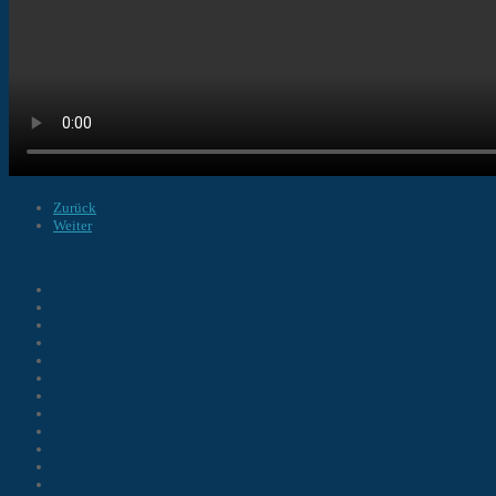
Zurück
Weiter
Pix