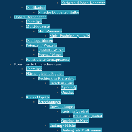
Katheten-/Höhen-Kohärenz
Duplikation
N_fache Doppelte / Halbe
Höhere Rechenarten
Überblick
Multi-Prozesse
Multi-Summen
Multi-Produkte _y=_x^N
Duallogarithmen
Potenzen / Wurzeln
Quadrat / Wurzel
Potenz / Wurzel
Konstruierte Grenzprozesse
Konstruierte Urberechnungen
Überblick
Flächengleiche Figuren
Rechteck in Kreissektor
Dreick in /_aus
Rechteck
Quadrat
Kreis - Objekte
Berechnungen
Umwandlungen
Kreis_in Quadrat
Kreis_aus Quadrat
Quadrat_in Kreis
Umfang / Fläche
Umfang_als Multisumme