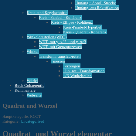
Umfang = Abroll-Strecke
Umfang_aus Rektifikation
Kreis_und Kegelschnitte
Kreis - Parabel - Kohärenz
Kreis - Ellipse - Kohärenz
Kreis-Parabel-Hyperbel
Kreis - Quadrat - Kohärenz
Winkeldreiteilen (WDT)
WDT_mit y=x^2_und y=x^3
WDT_mit Grenzprozessen
Winkel
Transform: translat.-rotat.
_messen
_erzeugen
_lin_rot - Transformation
1/N-Winkelteilen
Würfel
Buch Cohaerentic
Kommentare
Webseite
Quadrat und Wurzel
Hauptkategorie: ROOT
Kategorie:
Uncategorised
Quadrat und Wurzel elementar