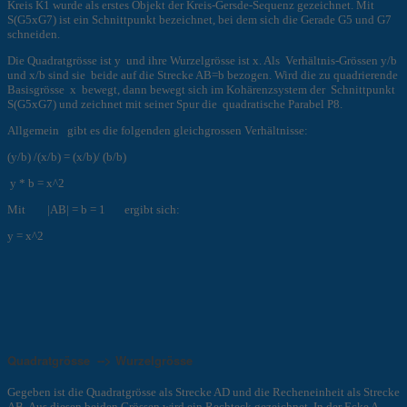
Kreis K1 wurde als erstes Objekt der Kreis-Gersde-Sequenz gezeichnet. Mit
S(G5xG7) ist ein Schnittpunkt bezeichnet, bei dem sich die Gerade G5 und G7
schneiden.
Die Quadratgrösse ist y und ihre Wurzelgrösse ist x. Als Verhältnis-Grössen y/b
und x/b sind sie beide auf die Strecke AB=b bezogen. Wird die zu quadrierende
Basisgrösse x bewegt, dann bewegt sich im Kohärenzsystem der Schnittpunkt
S(G5xG7) und zeichnet mit seiner Spur die quadratische Parabel P8.
Allgemein gibt es die folgenden gleichgrossen Verhältnisse:
(y/b) /(x/b) = (x/b)/ (b/b)
y * b = x^2
Mit |AB| = b = 1 ergibt sich:
y = x^2
Quadratgrösse --> Wurzelgrösse
Gegeben ist die Quadratgrösse als Strecke AD und die Recheneinheit als Strecke
AB. Aus diesen beiden Grössen wird ein Rechteck gezeichnet. In der Ecke A