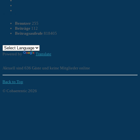
Statistik
Benutzer
255
Beiträge
112
Beitragsaufrufe
818405
Sprache
Powered by
Translate
Online
Aktuell sind 636 Gäste und keine Mitglieder online
Back to Top
© Cohaerentic 2026