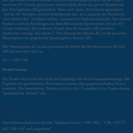
wird eine 45° Gerade gezeichnet und mit Hilfe dieser das grosse Quadrat mit
den Seitengrössen AD gezeichnet. Dazu wird dann der Umkreis gezeichnet.
Auf der 45°-Geraden wird im Schnittpunkt mit der Langseite des Rechtecks
eine Senkrechte errichtet, welche zweimal den Umkreis schneidet. Von diesem
Punkten wird ein Kreisbogen um dem Mittelpunkt A gezeichnet, der die 45°-
Gerade schneidet. Die in diesem Punkt über der Geraden AB errichtete
Senkrechte erzeugt den Punkt C. Der Abstand der Strecke AC ist die gesuchte
Wurzelgrösse zur gegebenen Quadratgrösse Strecke AD.
Die Wurzelgrösse AC ist das geoemtrische Mittel der Rechteckseiten AD und
AB und errechnet sich zu:
AC = √AD * AB
Parabel-Variante
Die Parabel-Kurve ist hier nicht die Grundlage des Rechenzusammenhangs. Das
Ergebnis des gezeichneten Berechnens kommt ohne gegebene Parabel-Kurve
zustande. Die berechneten Punkte stellen in der Gesamtheit eine Punkte-Kurve
"quadratische Parabel" dar.
Einheitskreis-Variante
2
Gezeichnetes Kohärenz-System "Quadrat-Grösse y=AD =HQ
= CM
=(AC)
=
1
2
2
(AC=AB^^d)
und umgekehrt"