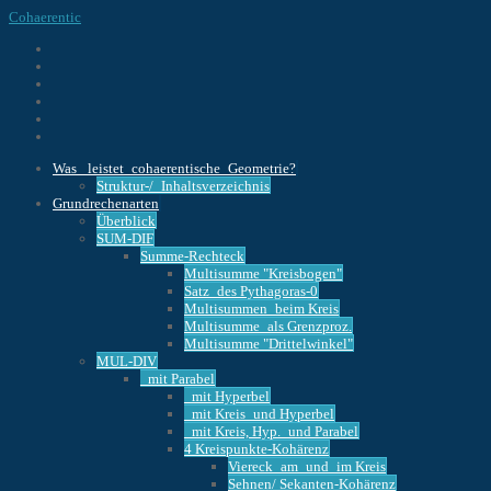
Cohaerentic
Was _leistet_cohaerentische_Geometrie?
Struktur-/_Inhaltsverzeichnis
Grundrechenarten
Überblick
SUM-DIF
Summe-Rechteck
Multisumme "Kreisbogen"
Satz_des Pythagoras-0
Multisummen_beim Kreis
Multisumme_als Grenzproz.
Multisumme "Drittelwinkel"
MUL-DIV
_mit Parabel
_mit Hyperbel
_mit Kreis_und Hyperbel
_mit Kreis, Hyp._und Parabel
4 Kreispunkte-Kohärenz
Viereck_am_und_im Kreis
Sehnen/ Sekanten-Kohärenz